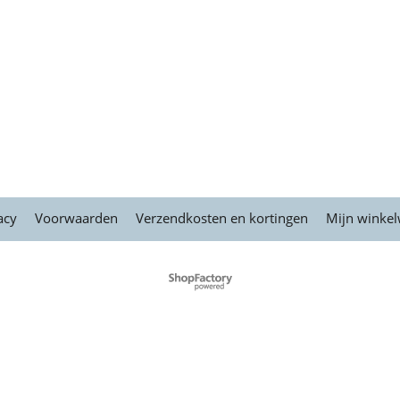
acy
Voorwaarden
Verzendkosten en kortingen
Mijn winke
Webwinkel gemaakt met
ShopFactory webwinkel
software.