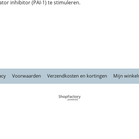
or inhibitor (PAI-1) te stimuleren.
acy
Voorwaarden
Verzendkosten en kortingen
Mijn winke
Webwinkel gemaakt met
ShopFactory webwinkel
software.