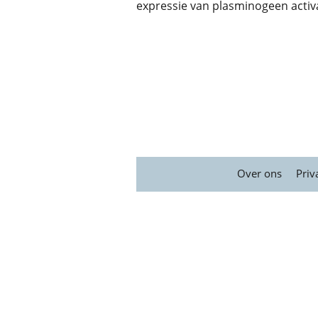
expressie van plasminogeen activat
Over ons
Priv