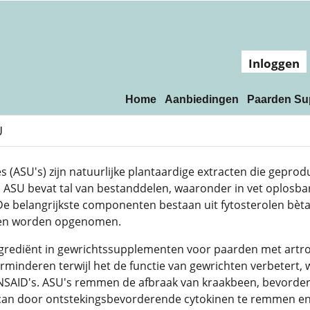
Inloggen
Home
Aanbiedingen
Paarden Su
U
(ASU's) zijn natuurlijke plantaardige extracten die gepro
. ASU bevat tal van bestanddelen, waaronder in vet oplosba
De belangrijkste componenten bestaan uit fytosterolen bèta
llen worden opgenomen.
ngrediënt in gewrichtssupplementen voor paarden met artr
verminderen terwijl het de functie van gewrichten verbetert, 
NSAID's. ASU's remmen de afbraak van kraakbeen, bevorder
ecan door ontstekingsbevorderende cytokinen te remmen en