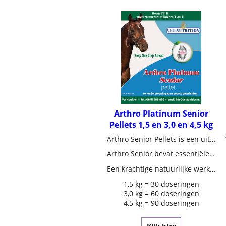
Arthro Platinum Senior
Pellets 1,5 en 3,0 en 4,5 kg
Arthro Senior Pellets is een uitgebalanceerd breedspectrum gewricht supplement voor een optimale ondersteuning van het bewegingsapparaat.
Arthro Senior bevat essentiële nutritionele ingrediënten in de meest pure vorm van Glucosanime HCL , Chrondroïtinesulfaat, Hyaluronzuur, MSM, Omega 3 en 6, cofactoren ( Mn, Zn, Cu) en UC II ( ongedenatureerd Collageen type II) in hoge concentraties ter ondersteuning van gewrichten, synovia (gewrichtsvloeistof), pezen, ligamenten en bot.
Een krachtige natuurlijke werking bestaat in Arthro Senior door de sterk werkende combinatie van MSM, Duivelsklauw, Kurkuma (Curcuminoïden) , Druivenpit extract (OPC oligomere proanthocyanidinen = Bioflavonoïden) en Rozenbottel, die helpen bij ongemakken veroorzaakt door verminderde kwaliteit (slijtage) van gewrichten.
1,5 kg = 30 doseringen
3,0 kg = 60 doseringen
4,5 kg = 90 doseringen