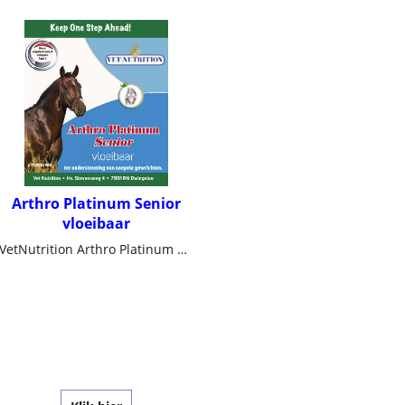
Arthro Platinum Senior
vloeibaar
VetNutrition Arthro Platinum Senior vloeibaar is een uitgebalanceerd breedspectrum gewricht supplement voor een optimale ondersteuning van het bewegingsapparaat speciaal voor het Senioren paard. Arthro Platinum vloeibaar bevat essentiële nutritionele ingrediënten in de meest pure vorm van Glucosanime HCL , Chrondroïtinesulfaat, Hyaluronzuur, MSM, Omega 3 en 6, cofactoren ( Mn, Zn, Cu) en UC II ( ongedenatureerd Collageen type II) in hoge concentraties ter ondersteuning van gewrichten, synovia (gewrichtsvloeistof), pezen, ligamenten en bot. Een krachtige natuurlijke werking bestaat in Arthro Platinum Senior vloeibaar door de sterk werkende combinatie van MSM en Duivelsklauw in een hoge concentratie, die helpen bij ongemakken veroorzaakt door verminderde kwaliteit (slijtage) van gewrichten. Helpt bij een fijne oude dag.