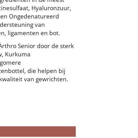
inesulfaat, Hyaluronzuur,
) en Ongedenatureerd
ondersteuning van
en, ligamenten en bot.
Arthro Senior door de sterk
w, Kurkuma
ligomere
nbottel, die helpen bij
aliteit van gewrichten.