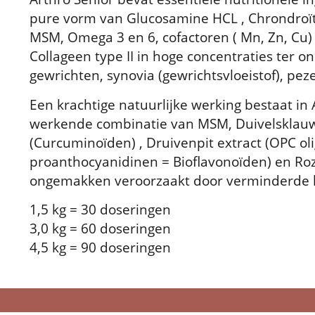
pure vorm van Glucosamine HCL , Chrondroït
MSM, Omega 3 en 6, cofactoren ( Mn, Zn, Cu
Collageen type II in hoge concentraties ter 
gewrichten, synovia (gewrichtsvloeistof), pez
Een krachtige natuurlijke werking bestaat in 
werkende combinatie van MSM, Duivelsklau
(Curcuminoïden) , Druivenpit extract (OPC o
proanthocyanidinen = Bioflavonoïden) en Roze
ongemakken veroorzaakt door verminderde kw
1,5 kg = 30 doseringen
3,0 kg = 60 doseringen
4,5 kg = 90 doseringen