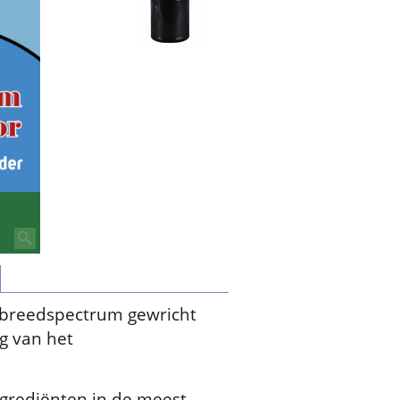
d breedspectrum gewricht
g van het
ingrediënten in de meest