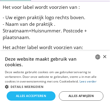
Het voor label wordt voorzien van :
- Uw eigen praktijk logo rechts boven.
- Naam van de praktijk .
Straatnaam+Huisnummer. Postcode +
plaatsnaam.
Het achter label wordt voorzien van:
-Telefoon nummer . Email adres. Website
Deze website maakt gebruik van
Mocht u dit anders willen dan kan dit.
cookies.
Graag aangeven bij afsluiten bestelling: Uw
DUTCH
Deze website gebruikt cookies om uw gebruikerservaring te
bericht aan ons.
verbeteren. Door onze website te gebruiken, stemt u in met alle
GERMAN
cookies in overeenstemming met ons Cookiebeleid.
Lees verder
DETAILS WEERGEVEN
ALLES ACCEPTEREN
ALLES AFWIJZEN
Webwinkel gemaakt met
ShopFactory webwinkel
software.