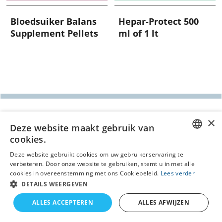
Bloedsuiker Balans
Hepar-Protect 500
Supplement Pellets
ml of 1 lt
Webwinkel gemaakt met
ShopFactory webwinkel
Deze website maakt gebruik van
software.
cookies.
DUTCH
Deze website gebruikt cookies om uw gebruikerservaring te
verbeteren. Door onze website te gebruiken, stemt u in met alle
GERMAN
cookies in overeenstemming met ons Cookiebeleid.
Lees verder
DETAILS WEERGEVEN
ALLES ACCEPTEREN
ALLES AFWIJZEN